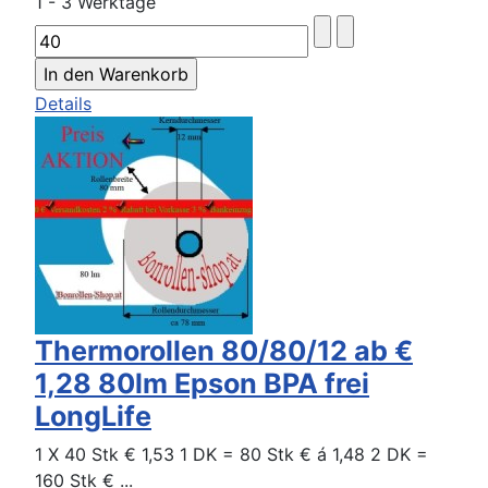
1 - 3 Werktage
Details
Thermorollen 80/80/12 ab €
1,28 80lm Epson BPA frei
LongLife
1 X 40 Stk € 1,53 1 DK = 80 Stk € á 1,48 2 DK =
160 Stk € ...